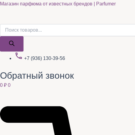
Поиск
Поиск
Quantity
Перейти
Магазин парфюма от известных брендов | Parfumer
товаров
товаров
к
содержимому
+7 (936) 130-39-56
Обратный звонок
0
₽
0