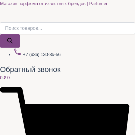
Поиск
Поиск
Quantity
Перейти
Магазин парфюма от известных брендов | Parfumer
товаров
товаров
к
содержимому
+7 (936) 130-39-56
Обратный звонок
0
₽
0