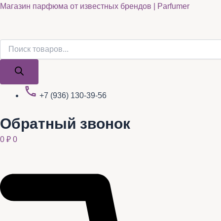
Поиск
Поиск
Quantity
Перейти
Магазин парфюма от известных брендов | Parfumer
товаров
товаров
к
содержимому
+7 (936) 130-39-56
Обратный звонок
0
₽
0