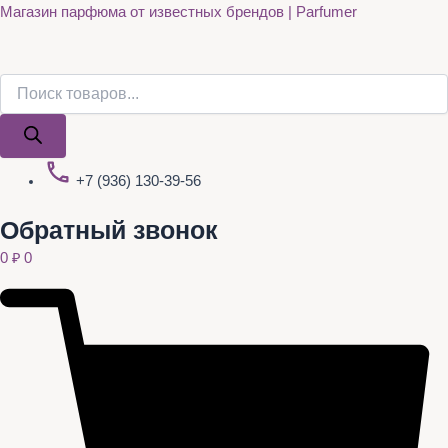
Поиск
Поиск
Quantity
Перейти
Магазин парфюма от известных брендов | Parfumer
товаров
товаров
к
содержимому
+7 (936) 130-39-56
Обратный звонок
0
₽
0